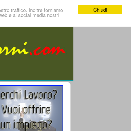
Chiudi
stro traffico. Inoltre forniamo
i web e ai social media nostri