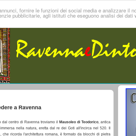
nnunci, fornire le funzioni dei social media e analizzare il no
genzie pubblicitarie, agli istituti che eseguono analisi dei dat
edere a Ravenna
 dal centro di Ravenna troviamo il
Mausoleo di Teodorico
, antica
 immersa nella natura, eretta dal re dei Goti all'incirca nel 520. Il
, che ricorda l'architettura romana, è formato da blocchi di pietra