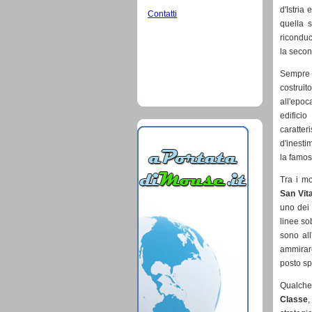
d'Istria
Contatti
quella s
riconduc
la secon
Sempre 
costruit
all'epoc
edifici
caratt
d'inesti
la famos
Tra i m
San Vit
uno dei 
linee so
sono all
ammirare
posto sp
Qualche 
Classe
,