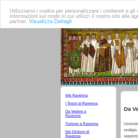
Utilizziamo i cookie per personalizzare i contenuti e gli a
informazioni sul modo in cui utilizzi il nostro sito alle a
partner.
Visualizza Dettagli
Info Ravenna
I Tesori di Ravenna
Da V
Da Vedere a
Ravenna
Turismo a Ravenna
Uscendo
vestigia
Nei Dintorni di
Ravenna
sepolcro