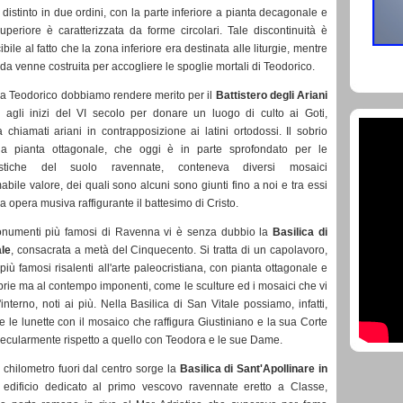
 e distinto in due ordini, con la parte inferiore a pianta decagonale e
uperiore è caratterizzata da forme circolari. Tale discontinuità è
ibile al fatto che la zona inferiore era destinata alle liturgie, mentre
da venne costruita per accogliere le spoglie mortali di Teodorico.
a Teodorico dobbiamo rendere merito per il
Battistero degli Ariani
o agli inizi del VI secolo per donare un luogo di culto ai Goti,
a chiamati ariani in contrapposizione ai latini ortodossi. Il sobrio
o a pianta ottagonale, che oggi è in parte sprofondato per le
eristiche del suolo ravennate, conteneva diversi mosaici
mabile valore, dei quali sono alcuni sono giunti fino a noi e tra essi
a opera musiva raffigurante il battesimo di Cristo.
onumenti più famosi di Ravenna vi è senza dubbio la
Basilica di
ale
, consacrata a metà del Cinquecento. Si tratta di un capolavoro,
più famosi risalenti all'arte paleocristiana, con pianta ottagonale e
brie ma al contempo imponenti, come le sculture ed i mosaici che vi
'interno, noti ai più. Nella Basilica di San Vitale possiamo, infatti,
 le lunette con il mosaico che raffigura Giustiniano e la sua Corte
ecularmente rispetto a quello con Teodora e le sue Dame.
chilometro fuori dal centro sorge la
Basilica di Sant'Apollinare in
 edificio dedicato al primo vescovo ravennate eretto a Classe,